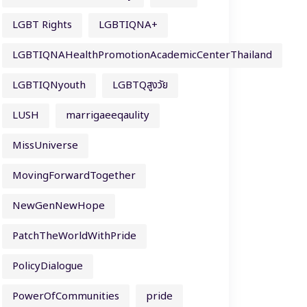
LGBT Rights
LGBTIQNA+
LGBTIQNAHealthPromotionAcademicCenterThailand
LGBTIQNyouth
LGBTQสูงวัย
LUSH
marrigaeeqaulity
MissUniverse
MovingForwardTogether
NewGenNewHope
PatchTheWorldWithPride
PolicyDialogue
PowerOfCommunities
pride