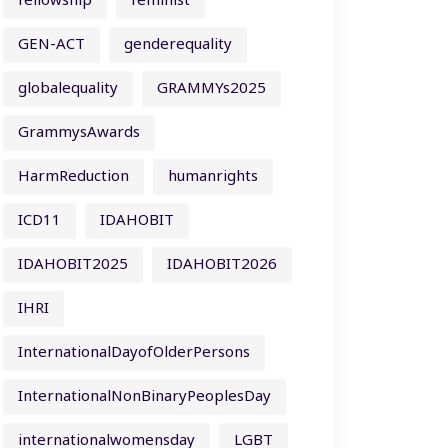
fellowship
feminist
GEN-ACT
genderequality
globalequality
GRAMMYs2025
GrammysAwards
HarmReduction
humanrights
ICD11
IDAHOBIT
IDAHOBIT2025
IDAHOBIT2026
IHRI
InternationalDayofOlderPersons
InternationalNonBinaryPeoplesDay
internationalwomensday
LGBT