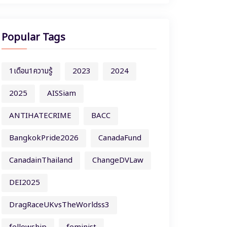
Popular Tags
1เดือน1ความรู้
2023
2024
2025
AISSiam
ANTIHATECRIME
BACC
BangkokPride2026
CanadaFund
CanadainThailand
ChangeDVLaw
DEI2025
DragRaceUKvsTheWorldss3