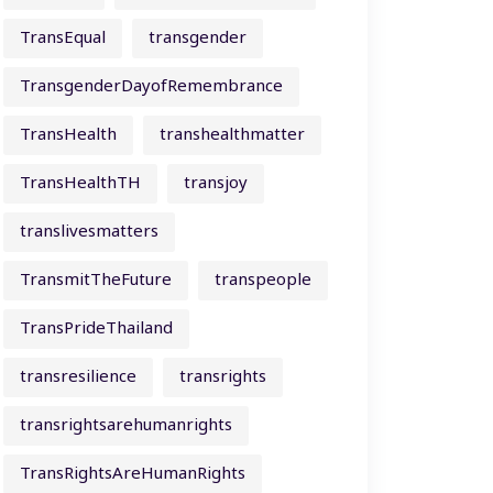
TransEqual
transgender
TransgenderDayofRemembrance
TransHealth
transhealthmatter
TransHealthTH
transjoy
translivesmatters
TransmitTheFuture
transpeople
TransPrideThailand
transresilience
transrights
transrightsarehumanrights
TransRightsAreHumanRights