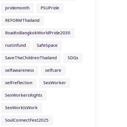
pridemonth
PSUPride
REFORMThailand
RoadtoBangkokWorldPride2030
rustinfund
SafeSpace
SaveTheChildrenThailand
SDGs
selfawareness
selfcare
selfreflection
SexWorker
SexWorkersRights
SexWorkIsWork
SoulConnectFest2025