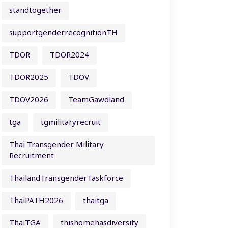
standtogether
supportgenderrecognitionTH
TDOR
TDOR2024
TDOR2025
TDOV
TDOV2026
TeamGawdland
tga
tgmilitaryrecruit
Thai Transgender Military
Recruitment
ThailandTransgenderTaskforce
ThaiPATH2026
thaitga
ThaiTGA
thishomehasdiversity