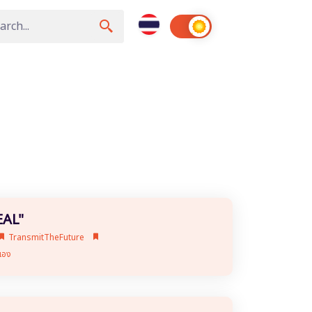
EAL"
TransmitTheFuture
เอง