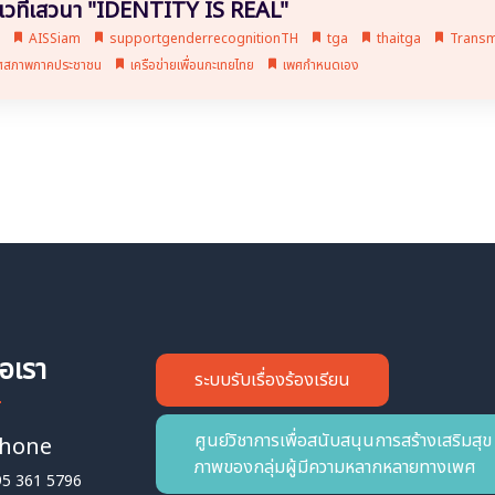
เวทีเสวนา "IDENTITY IS REAL"
o
AISSiam
supportgenderrecognitionTH
tga
thaitga
Transm
พศสภาพภาคประชาชน
เครือข่ายเพื่อนกะเทยไทย
เพศกำหนดเอง
่อเรา
ระบบรับเรื่องร้องเรียน
ศูนย์วิชาการเพื่อสนับสนุนการสร้างเสริมสุข
hone
ภาพของกลุ่มผู้มีความหลากหลายทางเพศ
95 361 5796