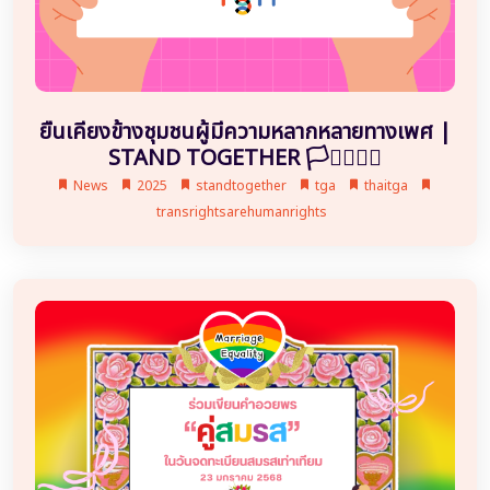
ยืนเคียงข้างชุมชนผู้มีความหลากหลายทางเพศ |
STAND TOGETHER 🏳️‍⚧️🏳️‍🌈💖
News
2025
standtogether
tga
thaitga
transrightsarehumanrights