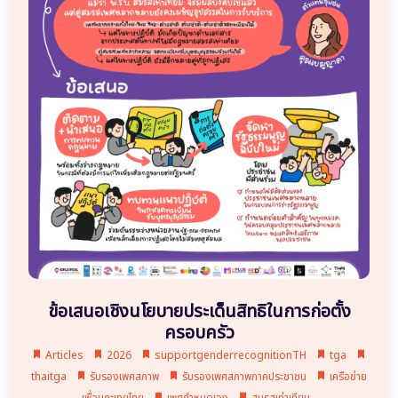
ข้อเสนอเชิงนโยบายประเด็นสิทธิในการก่อตั้ง
ครอบครัว
Articles
2026
supportgenderrecognitionTH
tga
thaitga
รับรองเพศสภาพ
รับรองเพศสภาพภาคประชาชน
เครือข่าย
เพื่อนกะเทยไทย
เพศกำหนดเอง
สมรสเท่าเทียม