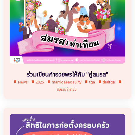
ร่วมเขียนคำอวยพรให้กับ "คู่สมรส"
News
2025
marrigaeeqaulity
tga
thaitga
สมรสเท่าเทียม