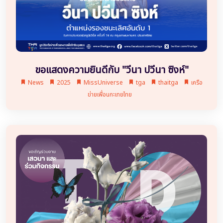
ขอแสดงความยินดีกับ "วีนา ปวีนา ซิงห์"
News
2025
MissUniverse
tga
thaitga
เครือ
ข่ายเพื่อนกะเทยไทย