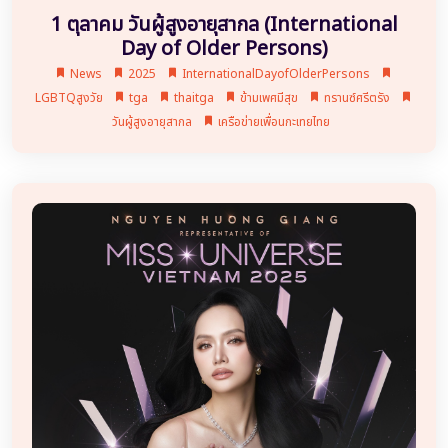
1 ตุลาคม วันผู้สูงอายุสากล (International
Day of Older Persons)
News
2025
InternationalDayofOlderPersons
LGBTQสูงวัย
tga
thaitga
ข้ามเพศมีสุข
ทรานซ์ศรีตรัง
วันผู้สูงอายุสากล
เครือข่ายเพื่อนกะเทยไทย