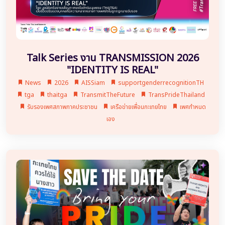
Talk Series งาน TRANSMISSION 2026
"IDENTITY IS REAL"
News
2026
AISSiam
supportgenderrecognitionTH
tga
thaitga
TransmitTheFuture
TransPrideThailand
รับรองเพศสภาพภาคประชาชน
เครือข่ายเพื่อนกะเทยไทย
เพศกำหนด
เอง