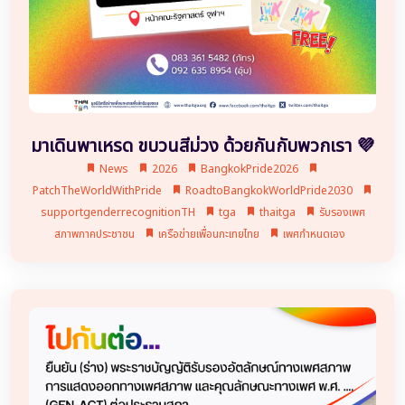
มาเดินพาเหรด ขบวนสีม่วง ด้วยกันกับพวกเรา 💜
News
2026
BangkokPride2026
PatchTheWorldWithPride
RoadtoBangkokWorldPride2030
supportgenderrecognitionTH
tga
thaitga
รับรองเพศ
สภาพภาคประชาชน
เครือข่ายเพื่อนกะเทยไทย
เพศกำหนดเอง