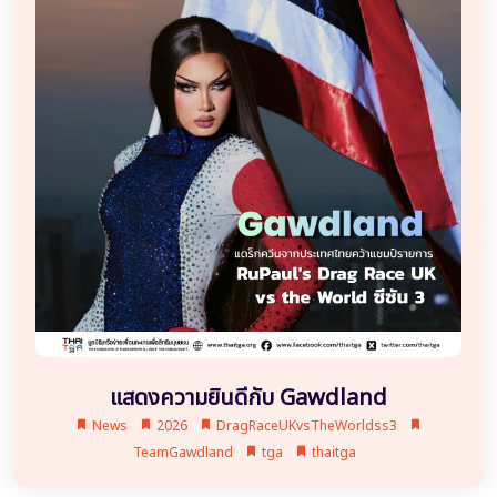
แสดงความยินดีกับ Gawdland
News
2026
DragRaceUKvsTheWorldss3
TeamGawdland
tga
thaitga