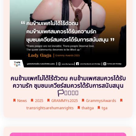
คนข้ามเพศไม่ได้ไร้ตัวตน คนข้ามเพศสมควรได้รับ
ความรัก ชุมชนเควียร์สมควรได้รับการสนับสนุน
🏳️‍⚧️🏳️‍🌈✨
News
2025
GRAMMYs2025
GrammysAwards
transrightsarehumanrights
thaitga
tga