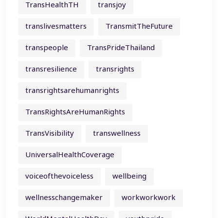
TransHealthTH
transjoy
translivesmatters
TransmitTheFuture
transpeople
TransPrideThailand
transresilience
transrights
transrightsarehumanrights
TransRightsAreHumanRights
TransVisibility
transwellness
UniversalHealthCoverage
voiceofthevoiceless
wellbeing
wellnesschangemaker
workworkwork