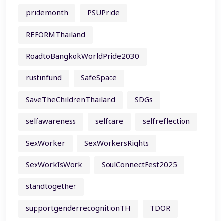
pridemonth
PSUPride
REFORMThailand
RoadtoBangkokWorldPride2030
rustinfund
SafeSpace
SaveTheChildrenThailand
SDGs
selfawareness
selfcare
selfreflection
SexWorker
SexWorkersRights
SexWorkIsWork
SoulConnectFest2025
standtogether
supportgenderrecognitionTH
TDOR