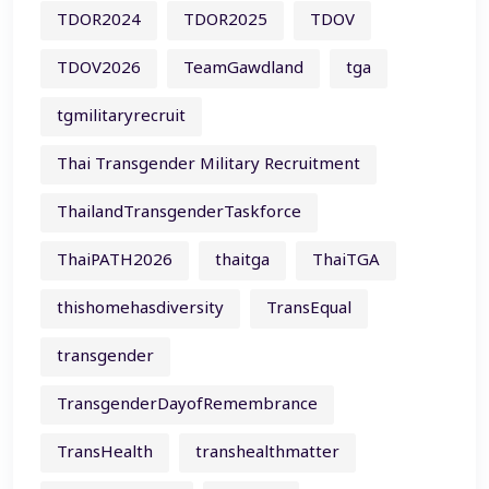
TDOR2024
TDOR2025
TDOV
TDOV2026
TeamGawdland
tga
tgmilitaryrecruit
Thai Transgender Military Recruitment
ThailandTransgenderTaskforce
ThaiPATH2026
thaitga
ThaiTGA
thishomehasdiversity
TransEqual
transgender
TransgenderDayofRemembrance
TransHealth
transhealthmatter