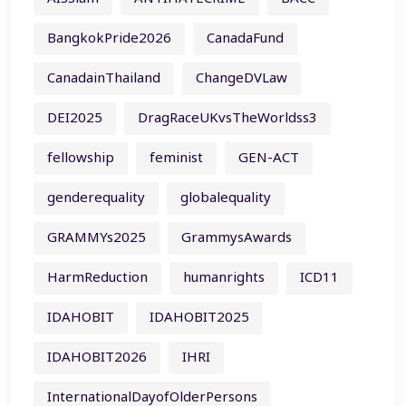
BangkokPride2026
CanadaFund
CanadainThailand
ChangeDVLaw
DEI2025
DragRaceUKvsTheWorldss3
fellowship
feminist
GEN-ACT
genderequality
globalequality
GRAMMYs2025
GrammysAwards
HarmReduction
humanrights
ICD11
IDAHOBIT
IDAHOBIT2025
IDAHOBIT2026
IHRI
InternationalDayofOlderPersons