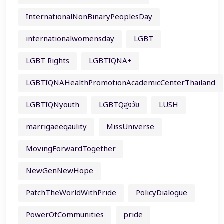
InternationalNonBinaryPeoplesDay
internationalwomensday
LGBT
LGBT Rights
LGBTIQNA+
LGBTIQNAHealthPromotionAcademicCenterThailand
LGBTIQNyouth
LGBTQสูงวัย
LUSH
marrigaeeqaulity
MissUniverse
MovingForwardTogether
NewGenNewHope
PatchTheWorldWithPride
PolicyDialogue
PowerOfCommunities
pride