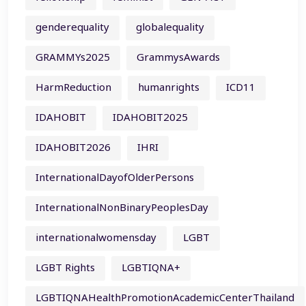
genderequality
globalequality
GRAMMYs2025
GrammysAwards
HarmReduction
humanrights
ICD11
IDAHOBIT
IDAHOBIT2025
IDAHOBIT2026
IHRI
InternationalDayofOlderPersons
InternationalNonBinaryPeoplesDay
internationalwomensday
LGBT
LGBT Rights
LGBTIQNA+
LGBTIQNAHealthPromotionAcademicCenterThailand