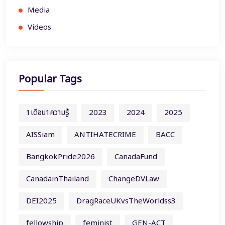
Media
Videos
Popular Tags
1เดือน1ความรู้
2023
2024
2025
AISSiam
ANTIHATECRIME
BACC
BangkokPride2026
CanadaFund
CanadainThailand
ChangeDVLaw
DEI2025
DragRaceUKvsTheWorldss3
fellowship
feminist
GEN-ACT