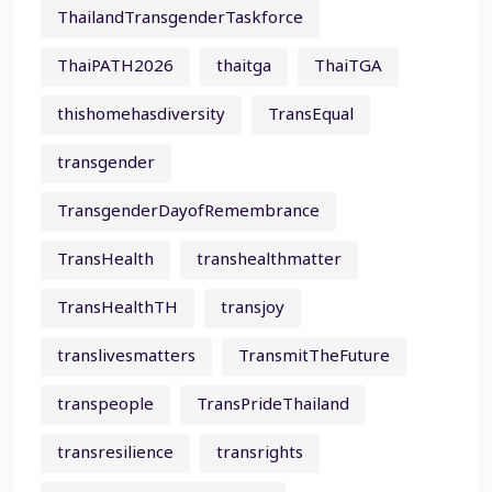
ThailandTransgenderTaskforce
ThaiPATH2026
thaitga
ThaiTGA
thishomehasdiversity
TransEqual
transgender
TransgenderDayofRemembrance
TransHealth
transhealthmatter
TransHealthTH
transjoy
translivesmatters
TransmitTheFuture
transpeople
TransPrideThailand
transresilience
transrights