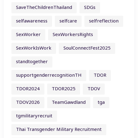
SaveTheChildrenThailand
SDGs
selfawareness
selfcare
selfreflection
SexWorker
SexWorkersRights
SexWorkIsWork
SoulConnectFest2025
standtogether
supportgenderrecognitionTH
TDOR
TDOR2024
TDOR2025
TDOV
TDOV2026
TeamGawdland
tga
tgmilitaryrecruit
Thai Transgender Military Recruitment