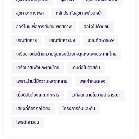
สุขภาวะทางเพศ
หลักประกันสุขภาพถ้วนหน้า
ฮอร์โมนเพื่อการยืนยันเพศสภาพ
ฮีลใจไปด้วยกัน
เกณฑ์ทหาร
เกณฑ์ทหาร68
เกณฑ์ทหาร69
เครือข่ายต่อต้านความรุนแรงด้วยเหตุแห่งเพศประเทศไทย
เครือข่ายเพื่อนกะเทยไทย
เดินต่อไปด้วยกัน
เพราะบ้านนี้มีความหลากหลาย
เพศกำหนดเอง
เมื่อดิฉันต้องเกณฑ์ทหาร
เวทีสนทนานโยบายสาธารณะ
เสียงที่ต้องถูกได้ยิน
โครงการกันและกัน
ไพรด์เยาวชน