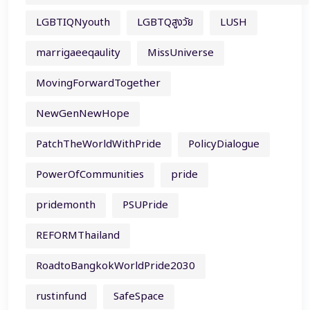
LGBTIQNyouth
LGBTQสูงวัย
LUSH
marrigaeeqaulity
MissUniverse
MovingForwardTogether
NewGenNewHope
PatchTheWorldWithPride
PolicyDialogue
PowerOfCommunities
pride
pridemonth
PSUPride
REFORMThailand
RoadtoBangkokWorldPride2030
rustinfund
SafeSpace