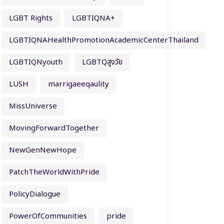
LGBT Rights
LGBTIQNA+
LGBTIQNAHealthPromotionAcademicCenterThailand
LGBTIQNyouth
LGBTQสูงวัย
LUSH
marrigaeeqaulity
MissUniverse
MovingForwardTogether
NewGenNewHope
PatchTheWorldWithPride
PolicyDialogue
PowerOfCommunities
pride