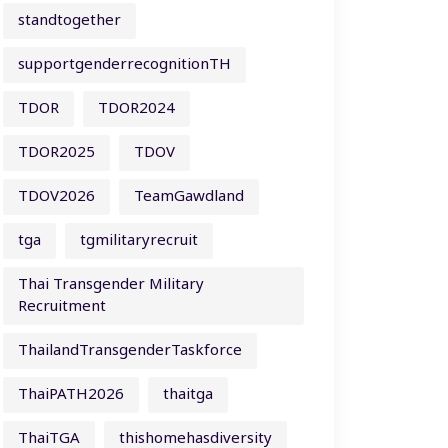
standtogether
supportgenderrecognitionTH
TDOR
TDOR2024
TDOR2025
TDOV
TDOV2026
TeamGawdland
tga
tgmilitaryrecruit
Thai Transgender Military
Recruitment
ThailandTransgenderTaskforce
ThaiPATH2026
thaitga
ThaiTGA
thishomehasdiversity