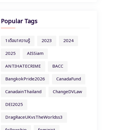
Popular Tags
1เดือน1ความรู้
2023
2024
2025
AISSiam
ANTIHATECRIME
BACC
BangkokPride2026
CanadaFund
CanadainThailand
ChangeDVLaw
DEI2025
DragRaceUKvsTheWorldss3