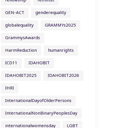
fellowship
feminist
GEN-ACT
genderequality
globalequality
GRAMMYs2025
GrammysAwards
HarmReduction
humanrights
ICD11
IDAHOBIT
IDAHOBIT2025
IDAHOBIT2026
IHRI
InternationalDayofOlderPersons
InternationalNonBinaryPeoplesDay
internationalwomensday
LGBT