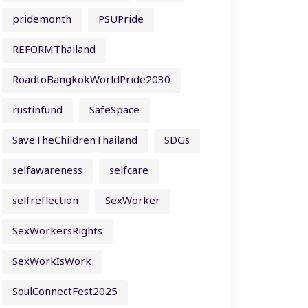
pridemonth
PSUPride
REFORMThailand
RoadtoBangkokWorldPride2030
rustinfund
SafeSpace
SaveTheChildrenThailand
SDGs
selfawareness
selfcare
selfreflection
SexWorker
SexWorkersRights
SexWorkIsWork
SoulConnectFest2025