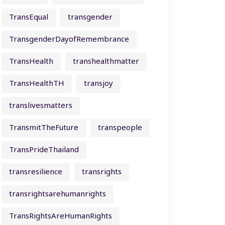
TransEqual
transgender
TransgenderDayofRemembrance
TransHealth
transhealthmatter
TransHealthTH
transjoy
translivesmatters
TransmitTheFuture
transpeople
TransPrideThailand
transresilience
transrights
transrightsarehumanrights
TransRightsAreHumanRights