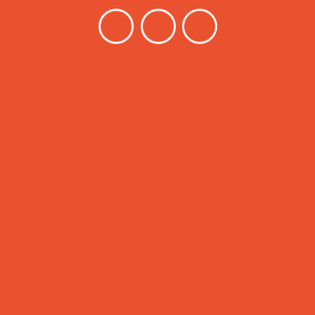
รพ.สวนปรุง เชียงใหม่ เปิดลงทะเบียนจองคิว
ออนไลน์เพื่อขอ "ใบรับรองเพศสภาพไม่ตรงกับ
เพศกำเนิด" 2569
News
2025
humanrights
LGBT
LGBTIQNA+
pride
tga
thaitga
transgender
transpeople
transrights
กะเทยกับการเกณฑ์ทหาร
กะเทยกับการเกณฑ์ทหาร2568
กะเทยกับการเกณฑ์ทหาร2569
เกณฑ์ทหาร68
เกณฑ์ทหาร69
เครือข่ายเพื่อนกะเทยไทย
เมื่อดิฉันต้องเกณฑ์ทหาร