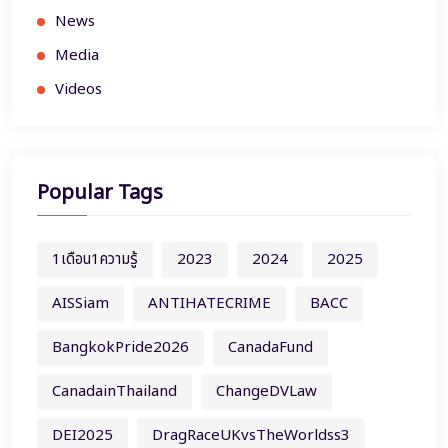
News
Media
Videos
Popular Tags
1เดือน1ความรู้
2023
2024
2025
AISSiam
ANTIHATECRIME
BACC
BangkokPride2026
CanadaFund
CanadainThailand
ChangeDVLaw
DEI2025
DragRaceUKvsTheWorldss3