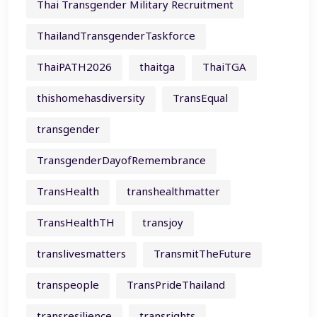
Thai Transgender Military Recruitment
ThailandTransgenderTaskforce
ThaiPATH2026
thaitga
ThaiTGA
thishomehasdiversity
TransEqual
transgender
TransgenderDayofRemembrance
TransHealth
transhealthmatter
TransHealthTH
transjoy
translivesmatters
TransmitTheFuture
transpeople
TransPrideThailand
transresilience
transrights