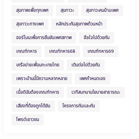
สุขภาพเพื่อทุกเพศ
สุขภาวะ
สุขภาวะคนข้ามเพศ
สุขภาวะทางเพศ
หลักประกันสุขภาพถ้วนหน้า
ฮอร์โมนเพื่อการยืนยันเพศสภาพ
ฮีลใจไปด้วยกัน
เกณฑ์ทหาร
เกณฑ์ทหาร68
เกณฑ์ทหาร69
เครือข่ายเพื่อนกะเทยไทย
เดินต่อไปด้วยกัน
เพราะบ้านนี้มีความหลากหลาย
เพศกำหนดเอง
เมื่อดิฉันต้องเกณฑ์ทหาร
เวทีสนทนานโยบายสาธารณะ
เสียงที่ต้องถูกได้ยิน
โครงการกันและกัน
ไพรด์เยาวชน