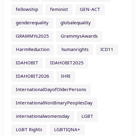
fellowship
feminist
GEN-ACT
genderequality
globalequality
GRAMMYs2025
GrammysAwards
HarmReduction
humanrights
ICD11
IDAHOBIT
IDAHOBIT2025
IDAHOBIT2026
IHRI
InternationalDayofOlderPersons
InternationalNonBinaryPeoplesDay
internationalwomensday
LGBT
LGBT Rights
LGBTIQNA+