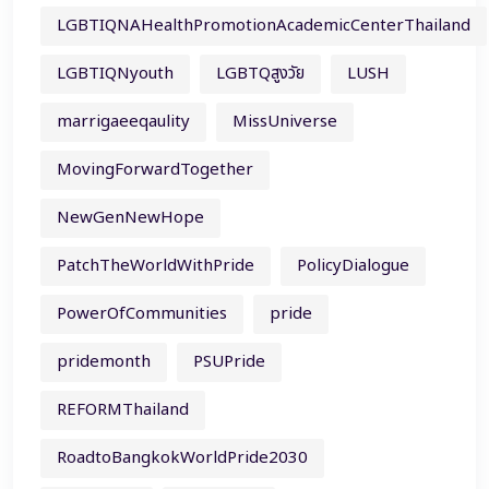
LGBTIQNAHealthPromotionAcademicCenterThailand
LGBTIQNyouth
LGBTQสูงวัย
LUSH
marrigaeeqaulity
MissUniverse
MovingForwardTogether
NewGenNewHope
PatchTheWorldWithPride
PolicyDialogue
PowerOfCommunities
pride
pridemonth
PSUPride
REFORMThailand
RoadtoBangkokWorldPride2030