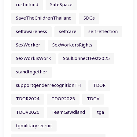
rustinfund
SafeSpace
SaveTheChildrenThailand
SDGs
selfawareness
selfcare
selfreflection
SexWorker
SexWorkersRights
SexWorkIsWork
SoulConnectFest2025
standtogether
supportgenderrecognitionTH
TDOR
TDOR2024
TDOR2025
TDOV
TDOV2026
TeamGawdland
tga
tgmilitaryrecruit