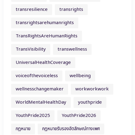
transresilience
transrights
transrightsarehumanrights
TransRightsAreHumanRights
TransVisibility
transwellness
UniversalHealthCoverage
voiceofthevoiceless
wellbeing
wellnesschangemaker
workworkwork
WorldMentalHealthDay
youthpride
YouthPride2025
YouthPride2026
กฎหมาย
กฎหมายรับรองอัตลักษณ์ทางเพศ