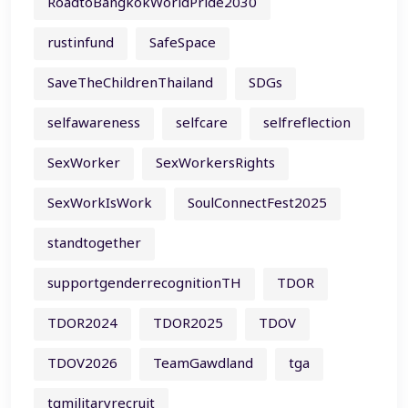
RoadtoBangkokWorldPride2030
rustinfund
SafeSpace
SaveTheChildrenThailand
SDGs
selfawareness
selfcare
selfreflection
SexWorker
SexWorkersRights
SexWorkIsWork
SoulConnectFest2025
standtogether
supportgenderrecognitionTH
TDOR
TDOR2024
TDOR2025
TDOV
TDOV2026
TeamGawdland
tga
tgmilitaryrecruit