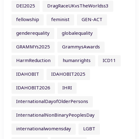
DEI2025
DragRaceUKvsTheWorldss3
fellowship
feminist
GEN-ACT
genderequality
globalequality
GRAMMYs2025
GrammysAwards
HarmReduction
humanrights
ICD11
IDAHOBIT
IDAHOBIT2025
IDAHOBIT2026
IHRI
InternationalDayofOlderPersons
InternationalNonBinaryPeoplesDay
internationalwomensday
LGBT