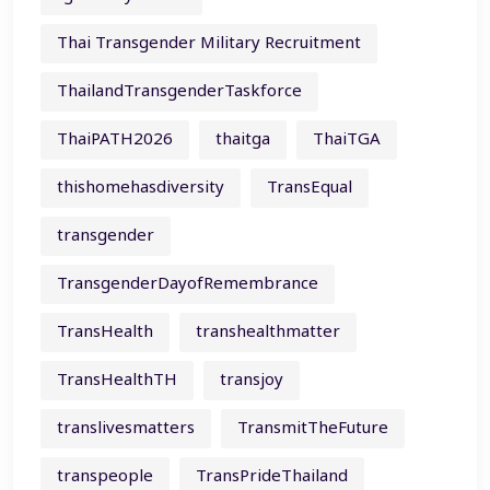
Thai Transgender Military Recruitment
ThailandTransgenderTaskforce
ThaiPATH2026
thaitga
ThaiTGA
thishomehasdiversity
TransEqual
transgender
TransgenderDayofRemembrance
TransHealth
transhealthmatter
TransHealthTH
transjoy
translivesmatters
TransmitTheFuture
transpeople
TransPrideThailand