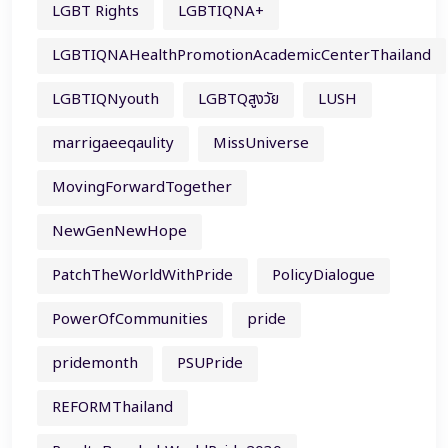
LGBT Rights
LGBTIQNA+
LGBTIQNAHealthPromotionAcademicCenterThailand
LGBTIQNyouth
LGBTQสูงวัย
LUSH
marrigaeeqaulity
MissUniverse
MovingForwardTogether
NewGenNewHope
PatchTheWorldWithPride
PolicyDialogue
PowerOfCommunities
pride
pridemonth
PSUPride
REFORMThailand