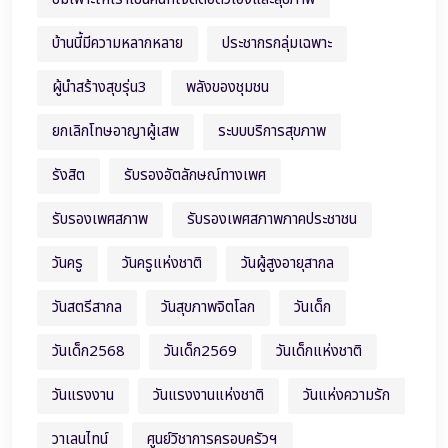
บ้านนี้มีความหลากหลาย
ประชากรกลุ่มเฉพาะ
ผู้นำสร้างสุขรุ่น3
พลังของชุมชน
ยกเลิกโทษอาญาผู้เสพ
ระบบบริการสุขภาพ
รังสิต
รับรองอัตลักษณ์ทางเพศ
รับรองเพศสภาพ
รับรองเพศสภาพภาคประชาชน
วันครู
วันครูแห่งชาติ
วันผู้สูงอายุสากล
วันสตรีสากล
วันสุขภาพจิตโลก
วันเด็ก
วันเด็ก2568
วันเด็ก2569
วันเด็กแห่งชาติ
วันแรงงาน
วันแรงงานแห่งชาติ
วันแห่งความรัก
วาเลนไทน์
ศูนย์วิชาการครอบครัวฯ