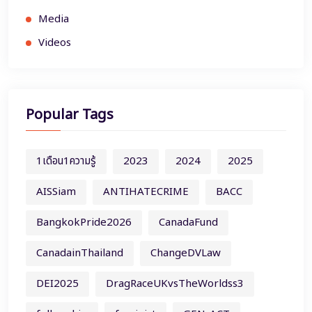
Media
Videos
Popular Tags
1เดือน1ความรู้
2023
2024
2025
AISSiam
ANTIHATECRIME
BACC
BangkokPride2026
CanadaFund
CanadainThailand
ChangeDVLaw
DEI2025
DragRaceUKvsTheWorldss3