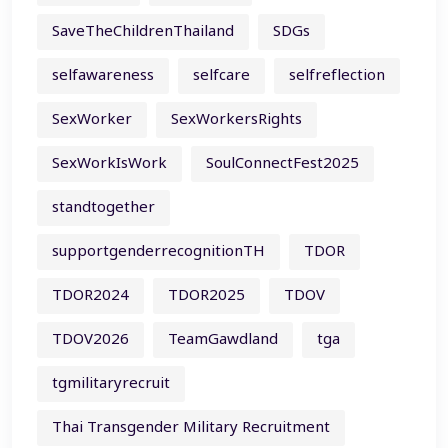
SaveTheChildrenThailand
SDGs
selfawareness
selfcare
selfreflection
SexWorker
SexWorkersRights
SexWorkIsWork
SoulConnectFest2025
standtogether
supportgenderrecognitionTH
TDOR
TDOR2024
TDOR2025
TDOV
TDOV2026
TeamGawdland
tga
tgmilitaryrecruit
Thai Transgender Military Recruitment