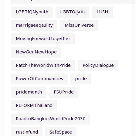
LGBTIQNyouth
LGBTQสูงวัย
LUSH
marrigaeeqaulity
MissUniverse
MovingForwardTogether
NewGenNewHope
PatchTheWorldWithPride
PolicyDialogue
PowerOfCommunities
pride
pridemonth
PSUPride
REFORMThailand
RoadtoBangkokWorldPride2030
rustinfund
SafeSpace