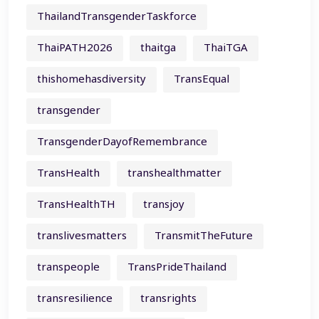
ThailandTransgenderTaskforce
ThaiPATH2026
thaitga
ThaiTGA
thishomehasdiversity
TransEqual
transgender
TransgenderDayofRemembrance
TransHealth
transhealthmatter
TransHealthTH
transjoy
translivesmatters
TransmitTheFuture
transpeople
TransPrideThailand
transresilience
transrights