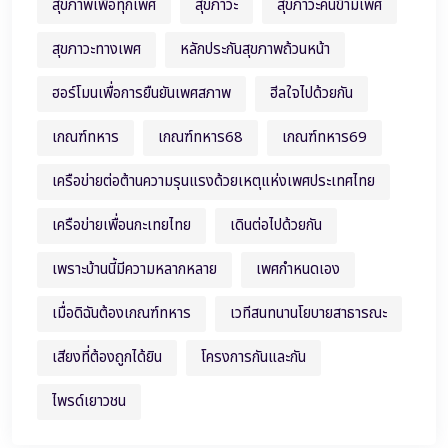
สุขภาพเพื่อทุกเพศ
สุขภาวะ
สุขภาวะคนข้ามเพศ
สุขภาวะทางเพศ
หลักประกันสุขภาพถ้วนหน้า
ฮอร์โมนเพื่อการยืนยันเพศสภาพ
ฮีลใจไปด้วยกัน
เกณฑ์ทหาร
เกณฑ์ทหาร68
เกณฑ์ทหาร69
เครือข่ายต่อต้านความรุนแรงด้วยเหตุแห่งเพศประเทศไทย
เครือข่ายเพื่อนกะเทยไทย
เดินต่อไปด้วยกัน
เพราะบ้านนี้มีความหลากหลาย
เพศกำหนดเอง
เมื่อดิฉันต้องเกณฑ์ทหาร
เวทีสนทนานโยบายสาธารณะ
เสียงที่ต้องถูกได้ยิน
โครงการกันและกัน
ไพรด์เยาวชน