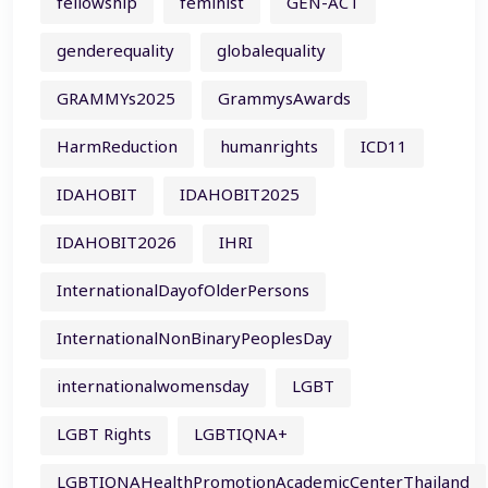
fellowship
feminist
GEN-ACT
genderequality
globalequality
GRAMMYs2025
GrammysAwards
HarmReduction
humanrights
ICD11
IDAHOBIT
IDAHOBIT2025
IDAHOBIT2026
IHRI
InternationalDayofOlderPersons
InternationalNonBinaryPeoplesDay
internationalwomensday
LGBT
LGBT Rights
LGBTIQNA+
LGBTIQNAHealthPromotionAcademicCenterThailand