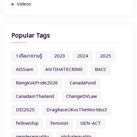
Videos
Popular Tags
1เดือน1ความรู้
2023
2024
2025
AISSiam
ANTIHATECRIME
BACC
BangkokPride2026
CanadaFund
CanadainThailand
ChangeDVLaw
DEI2025
DragRaceUKvsTheWorldss3
fellowship
feminist
GEN-ACT
genderequality
globalequality