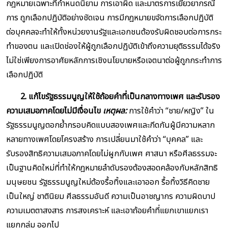
กฎหมายเฉพาะที่กำหนดนิยาม การเอาผิด และมาตรการเยียวยากรณี
การ ถูกเลือกปฏิบัติอย่างชัดเจน การมีกฎหมายขจัดการเลือกปฏิบัติ
ต่อบุคคลจะทำให้ทั้งหน่วยงานรัฐและเอกชนต้องรับผิดชอบต่อการกระ
ทำของตน และเปิดช่องให้ผู้ถูกเลือกปฏิบัติเข้าถึงความยุติธรรมได้จริง
ไม่ใช่เพียงการอาศัยหลักการเชิงนโยบายหรือเจตนาต่อผู้ถูกกระทำการ
เลือกปฏิบัติ
2. แก้ไขรัฐธรรมนูญให้ใช้ถ้อยคำที่เป็นกลางทางเพศ และรับรอง
ความเสมอภาคโดยไม่มีเงื่อนไข
เหตุผล:
การใช้คำว่า “ชาย/หญิง” ใน
รัฐธรรมนูญตอกย้ำกรอบคิดแบบสองเพศและกีดกันผู้มีความหลาก
หลายทางเพศโดยโครงสร้าง การเปลี่ยนมาใช้คำว่า “บุคคล” และ
รับรองสิทธิความเสมอภาคโดยไม่ผูกกับเพศ ศาสนา หรือศีลธรรมจะ
เป็นฐานคิดใหม่ที่ทำให้กฎหมายลำดับรองต้องสอดคล้องกับหลักสิทธิ
มนุษยชน รัฐธรรมนูญใหม่ต้องรื้อทิ้งและเอาออก รื้อทิ้งวิธีคิดชาย
เป็นใหญ่ ชาตินิยม ศีลธรรมอันดี ความเป็นอาชญากร ความผิดบาป
ความเมตตาสงสาร การสงเคราะห์ และเอาถ้อยคำที่แยกเขาแยกเรา
แยกกลุ่ม ออกไป