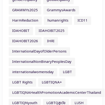
GRAMMYs2025
GrammysAwards
HarmReduction
humanrights
ICD11
IDAHOBIT
IDAHOBIT2025
IDAHOBIT2026
IHRI
InternationalDayofOlderPersons
InternationalNonBinaryPeoplesDay
internationalwomensday
LGBT
LGBT Rights
LGBTIQNA+
LGBTIQNAHealthPromotionAcademicCenterThailand
LGBTIQNyouth
LGBTQสูงวัย
LUSH