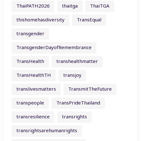
ThaiPATH2026
thaitga
ThaiTGA
thishomehasdiversity
TransEqual
transgender
TransgenderDayofRemembrance
TransHealth
transhealthmatter
TransHealthTH
transjoy
translivesmatters
TransmitTheFuture
transpeople
TransPrideThailand
transresilience
transrights
transrightsarehumanrights