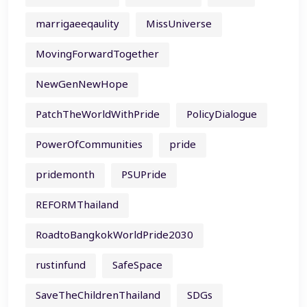
marrigaeeqaulity
MissUniverse
MovingForwardTogether
NewGenNewHope
PatchTheWorldWithPride
PolicyDialogue
PowerOfCommunities
pride
pridemonth
PSUPride
REFORMThailand
RoadtoBangkokWorldPride2030
rustinfund
SafeSpace
SaveTheChildrenThailand
SDGs