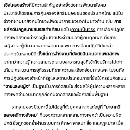
เชิงโครงสร้าง
ที่มีความสำคัญอย่างยิ่งต่อการพัฒนาสังคม
ประชาธิปไตยและการคุ้มครองสิทธิมนุษยชนของประเทศไทย แม้ใน
ช่วงที่ผ่านมาสังคมไทยจะมีพัฒนาการเชิงบวกในบางด้าน เช่น
การ
ผลักดันกฎหมายสมรสเท่าเทียม
แต่ใน
ความเป็นจริง
การเลือกปฏิบัติ
ทางเพศยังคงดำรงอยู่ในชีวิตประจำวันของผู้คนทุกเพศ ทั้งชาย
หญิง และผู้มีความหลากหลายทางเพศ การเลือกปฏิบัติดังกล่าว
ปรากฏในหลายมิติ
ตั้งแต่การจ้างงานที่ยังตัดสินคนจากเพศสภาพ
มากกว่าความรู้ ความสามารถ ระบบสาธารณสุขที่เข้าถึงบริการไม่เท่า
เทียม กระบวนการยุติธรรมที่ขาดความละเอียดอ่อนทางเพศ ไปจนถึง
การปฏิบัติของเจ้าหน้าที่รัฐและสถานประกอบการที่ยังใช้กรอบคิดแบบ
“ชายและหญิง”
เป็นฐานในการตัดสินใจ ส่งผลให้ผู้มีความหลากหลาย
ทางเพศจำนวนมากถูกกีดกันจากสิทธิและโอกาสขั้นพื้นฐาน
รากฐานของปัญหานี้ไม่ได้อยู่ที่ตัวบุคคล หากแต่อยู่ที่
“มายาคติ
และอคติทางสังคม”
ที่มองความหลากหลายทางเพศว่าเป็นความผิด
ปกติ ซึ่งถูกตอกย้ำผ่านระบบการศึกษา ศาสนา สื่อ และกฎหมาย เมื่อ