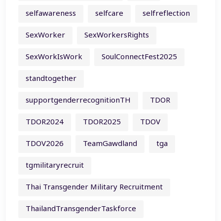
selfawareness
selfcare
selfreflection
SexWorker
SexWorkersRights
SexWorkIsWork
SoulConnectFest2025
standtogether
supportgenderrecognitionTH
TDOR
TDOR2024
TDOR2025
TDOV
TDOV2026
TeamGawdland
tga
tgmilitaryrecruit
Thai Transgender Military Recruitment
ThailandTransgenderTaskforce