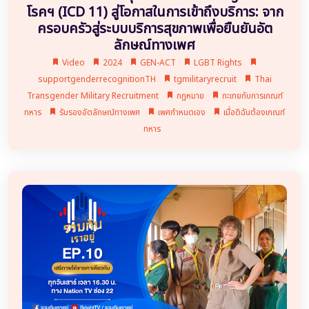
โรคฯ (ICD 11) สู่โอกาสในการเข้าถึงบริการ: จาก
ครอบครัวสู่ระบบบริการสุขภาพเพื่อยืนยันอัต
ลักษณ์ทางเพศ
Video
2024
GEN-ACT
LGBT Rights
supportgenderrecognitionTH
tgmilitaryrecruit
Thai
Transgender Military Recruitment
กฎหมาย
กะเทยกับการเกณฑ์
ทหาร
รับรองอัตลักษณ์ทางเพศ
เพศกำหนดเอง
เมื่อดิฉันต้องเกณฑ์
ทหาร