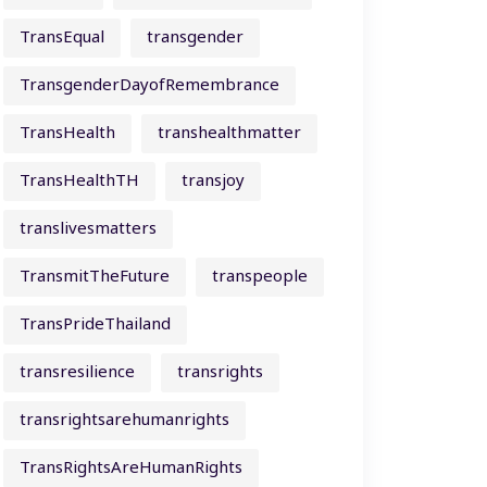
TransEqual
transgender
TransgenderDayofRemembrance
TransHealth
transhealthmatter
TransHealthTH
transjoy
translivesmatters
TransmitTheFuture
transpeople
TransPrideThailand
transresilience
transrights
transrightsarehumanrights
TransRightsAreHumanRights