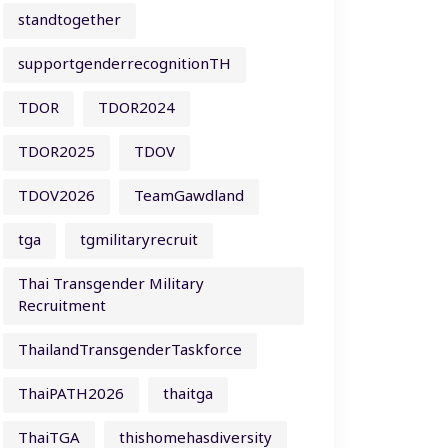
standtogether
supportgenderrecognitionTH
TDOR
TDOR2024
TDOR2025
TDOV
TDOV2026
TeamGawdland
tga
tgmilitaryrecruit
Thai Transgender Military
Recruitment
ThailandTransgenderTaskforce
ThaiPATH2026
thaitga
ThaiTGA
thishomehasdiversity