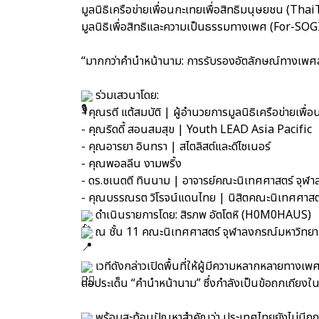
มูลนิธิเครือข่ายเพื่อนกะเทยเพื่อสิทธิมนุษยชน (Th
มูลนิธิเพื่อสิทธิและความเป็นธรรมทางเพศ (For-SOGI
“มากกว่าคำนำหน้านาม: การรับรองอัตลักษณ์ทางเพ
ร่วมเสวนาโดย:
- คุณรตี แต้สมบัติ | ผู้อำนวยการมูลนิธิเครือข่ายเพ
- คุณริดดี้ สอนสมสุข | Youth LEAD Asia Pacific
- คุณอารยา อินทรา | สไตลิสต์และดีไซเนอร์
- คุณพอลลีน งามพริ้ง
- ดร.ชเนตตี ทินนาม | อาจารย์คณะนิเทศศาสตร์ จุฬา
- คุณบรรณรต วิโรจน์แดนไทย | นิสิตคณะนิเทศศาสตร
ดำเนินรายการโดย: สิรภพ อัตโตหิ (H0M0HAUS)
ณ ชั้น 11 คณะนิเทศศาสตร์ จุฬาลงกรณ์มหาวิทยา
เวทีดังกล่าวเปิดพื้นที่ให้ผู้มีความหลากหลายทาง
ต่อประเด็น “คำนำหน้านาม” ซึ่งกำลังเป็นข้อถกเถียงใ
พร้อมสะท้อนปัญหาสำคัญว่า ประเทศไทยยังไม่มีก