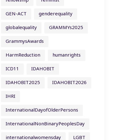
fellowship
feminist
GEN-ACT
genderequality
globalequality
GRAMMYs2025
GrammysAwards
HarmReduction
humanrights
ICD11
IDAHOBIT
IDAHOBIT2025
IDAHOBIT2026
IHRI
InternationalDayofOlderPersons
InternationalNonBinaryPeoplesDay
internationalwomensday
LGBT