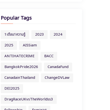
Popular Tags
1เดือน1ความรู้
2023
2024
2025
AISSiam
ANTIHATECRIME
BACC
BangkokPride2026
CanadaFund
CanadainThailand
ChangeDVLaw
DEI2025
DragRaceUKvsTheWorldss3