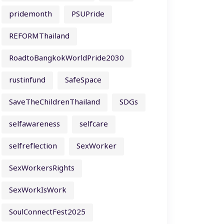
pridemonth
PSUPride
REFORMThailand
RoadtoBangkokWorldPride2030
rustinfund
SafeSpace
SaveTheChildrenThailand
SDGs
selfawareness
selfcare
selfreflection
SexWorker
SexWorkersRights
SexWorkIsWork
SoulConnectFest2025