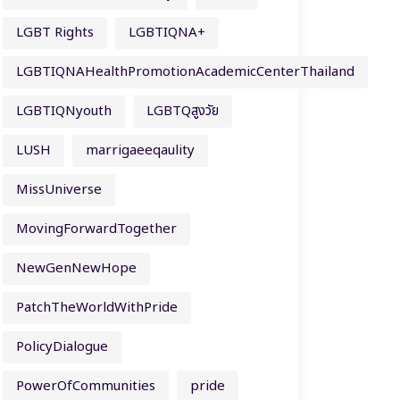
LGBT Rights
LGBTIQNA+
LGBTIQNAHealthPromotionAcademicCenterThailand
LGBTIQNyouth
LGBTQสูงวัย
LUSH
marrigaeeqaulity
MissUniverse
MovingForwardTogether
NewGenNewHope
PatchTheWorldWithPride
PolicyDialogue
PowerOfCommunities
pride